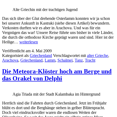
Alte Griechin mit der trachtigen Jugend
Das sich über der Glut drehende Osterlamm konnten wir ja schon
bei unserer Ankunft in Kastraki (siehe diesen Artikel) bewundern.
Verkosten durften wir es aber in Arachova. Und was für ein
Vergnügen das war! Unsere Reise führte uns bisher in viele Länder,
die durch die orthodoxe Kirche geprägt waren und sind. Hier ist der
Die
Heilige…
weiterlesen
große
Veröffentlicht am
4. Mai 2009
Lamm-
Kategorisiert als
Griechenland
Verschlagwortet mit
alter Grieche
,
Orgie
Arachova
,
Griechenland
,
Lamm
,
Schalmei
,
Tanz
,
Tracht
von
Arachova
Die Meteora-Klöster hoch am Berge und
das Orakel von Delphi
Agia Triada mit der Stadt Kalambaka im Hintergrund
Herrlich sind die Fahrten durch Griechenland. Jetzt im Frühjahr
blüht es dort und die Berghänge stehen in gelber Blütenpracht.
Doch viel eindrucksvoller waren die endlosen Weiten der