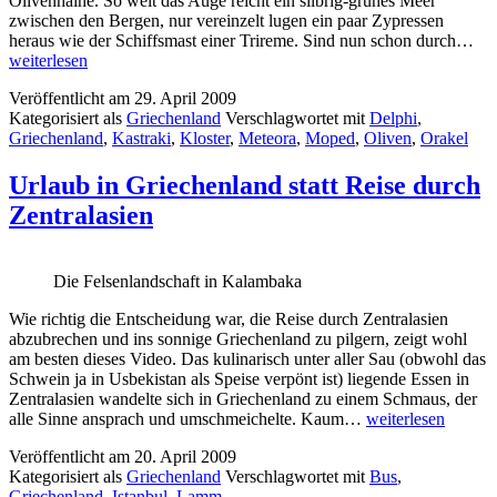
Olivenhaine. So weit das Auge reicht ein silbrig-grünes Meer
zwischen den Bergen, nur vereinzelt lugen ein paar Zypressen
Di
heraus wie der Schiffsmast einer Trireme. Sind nun schon durch…
Met
weiterlesen
Klö
Veröffentlicht am
29. April 2009
ho
Kategorisiert als
Griechenland
Verschlagwortet mit
Delphi
,
am
Griechenland
,
Kastraki
,
Kloster
,
Meteora
,
Moped
,
Oliven
,
Orakel
Be
un
das
Urlaub in Griechenland statt Reise durch
Ora
Zentralasien
vo
Del
Die Felsenlandschaft in Kalambaka
Wie richtig die Entscheidung war, die Reise durch Zentralasien
abzubrechen und ins sonnige Griechenland zu pilgern, zeigt wohl
am besten dieses Video. Das kulinarisch unter aller Sau (obwohl das
Schwein ja in Usbekistan als Speise verpönt ist) liegende Essen in
Zentralasien wandelte sich in Griechenland zu einem Schmaus, der
Urlaub
alle Sinne ansprach und umschmeichelte. Kaum…
weiterlesen
in
Veröffentlicht am
20. April 2009
Griechenland
Kategorisiert als
Griechenland
Verschlagwortet mit
Bus
,
statt
Griechenland
,
Istanbul
,
Lamm