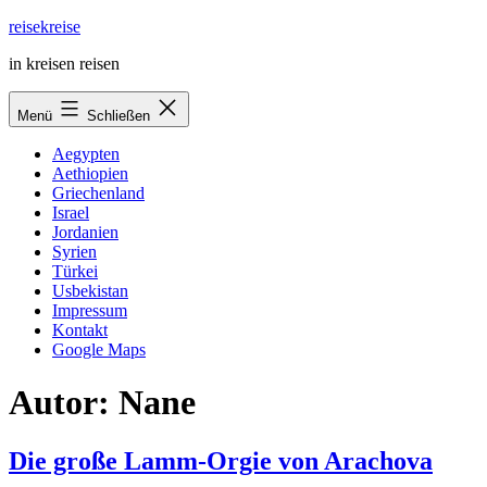
Zum
reisekreise
Inhalt
in kreisen reisen
springen
Menü
Schließen
Aegypten
Aethiopien
Griechenland
Israel
Jordanien
Syrien
Türkei
Usbekistan
Impressum
Kontakt
Google Maps
Autor:
Nane
Die große Lamm-Orgie von Arachova