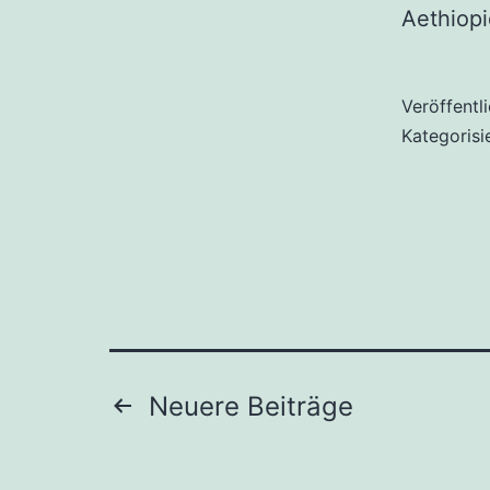
Aethiop
Veröffentl
Kategorisi
Seitennummeri
Neuere
Beiträge
der