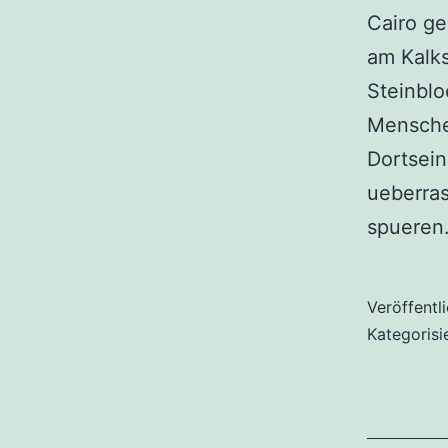
Cairo ge
am Kalks
Steinbl
Mensche
Dortsein
ueberra
spuere
Veröffentl
Kategorisi