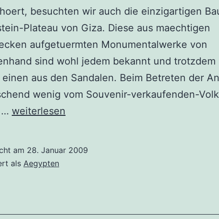
hoert, besuchten wir auch die einzigartigen B
tein-Plateau von Giza. Diese aus maechtigen
oecken aufgetuermten Monumentalwerke von
nhand sind wohl jedem bekannt und trotzdem 
 einen aus den Sandalen. Beim Betreten der An
schend wenig vom Souvenir-verkaufenden-Volk
Die
n.…
weiterlesen
Pyramiden
und
icht am
28. Januar 2009
die
ert als
Aegypten
Freunde