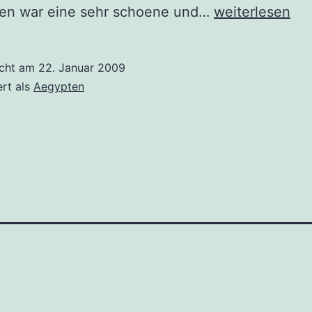
Ankunft
ien war eine sehr schoene und…
weiterlesen
in
der
icht am
22. Januar 2009
Metrople
ert als
Aegypten
Aegyptens
–
Cairo
erung