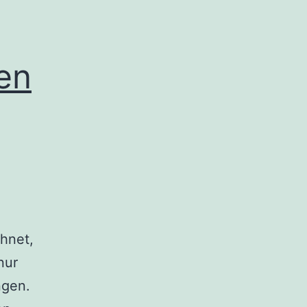
en
hnet,
nur
ngen.