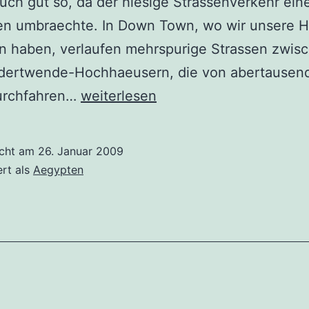
auch gut so, da der hiesige Strassenverkehr ein
en umbraechte. In Down Town, wo wir unsere 
n haben, verlaufen mehrspurige Strassen zwis
dertwende-Hochhaeusern, die von abertausen
Tage
urchfahren…
weiterlesen
in
Cairo
icht am
26. Januar 2009
mit
ert als
Aegypten
Mumien
und
Pyramiden