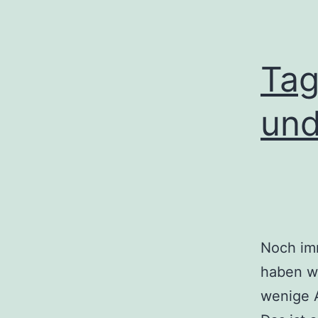
Tag
und
Noch im
haben w
wenige 