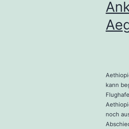
Ank
Aeg
Aethiopi
kann be
Flughafe
Aethiop
noch aus
Abschie