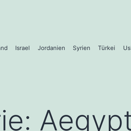
and
Israel
Jordanien
Syrien
Türkei
Us
ie:
Aegyp