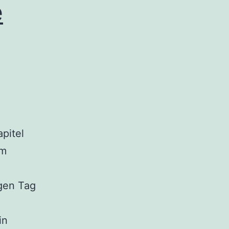
e
pitel
om
gen Tag
in