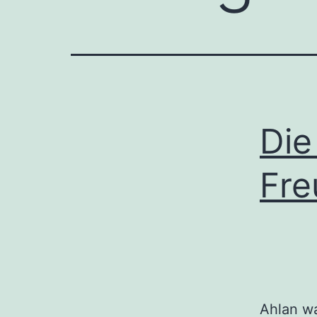
Die
Fre
Ahlan wa